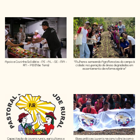
Apoio a Cozinha Solidária - PE - AL - SE - MA -
“Mulheres semeando Agroflorestas do campo à
RN - PB (Mãe Terra)
cidade: recuperação de áreas degradadas em
assentamento da reforma agrária”
Capacitação de jovens rurais, agricultores e
Boas práticas juvenis na convivência com o