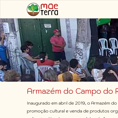
Pular
para
o
conteúdo
principal
Armazém do Campo do R
Inaugurado em abril de 2019, o Armazém do 
promoção cultural e venda de produtos orgân