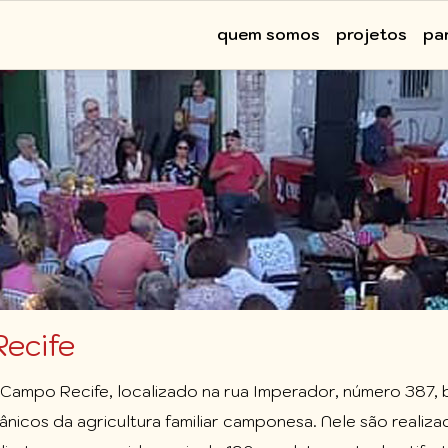
Main
quem somos
projetos
pa
navigation
ecife
Campo Recife, localizado na rua Imperador, número 387, 
icos da agricultura familiar camponesa. Nele são realiza