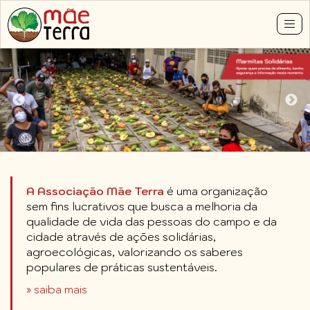
Pular
para
Tog
o
nav
conteúdo
principal
A Associação Mãe Terra
é uma organização
sem fins lucrativos que busca a melhoria da
qualidade de vida das pessoas do campo e da
cidade através de ações solidárias,
agroecológicas, valorizando os saberes
populares de práticas sustentáveis.
» saiba mais