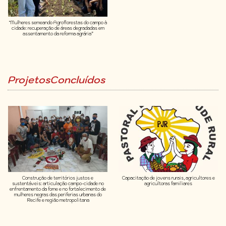
“Mulheres semeando Agroflorestas do campo à
cidade: recuperação de áreas degradadas em
assentamento da reforma agrária”
ProjetosConcluídos
Construção de territórios justos e
Capacitação de jovens rurais, agricultores e
sustentáveis: articulação campo-cidade no
agricultoras familiares
enfrentamento da fome e no fortalecimento de
mulheres negras das periferias urbanas do
Recife e região metropolitana