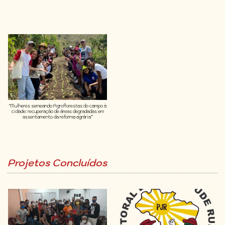
“Mulheres semeando Agroflorestas do campo à
cidade: recuperação de áreas degradadas em
assentamento da reforma agrária”
Projetos Concluídos