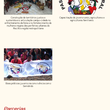
Construção de territórios justos e
Capacitação de jovens rurais, agricultores e
sustentáveis: articulação campo-cidade no
agricultoras familiares
enfrentamento da fome e no fortalecimento de
mulheres negras das periferias urbanas do
Recife e região metropolitana
Boas práticas juvenis na convivência com o
Semiárido
Parcerias