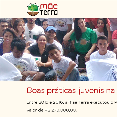
Pular
para
o
conteúdo
principal
Boas práticas juvenis n
Entre 2015 e 2016, a Mãe Terra executou o P
valor de R$ 270.000,00.