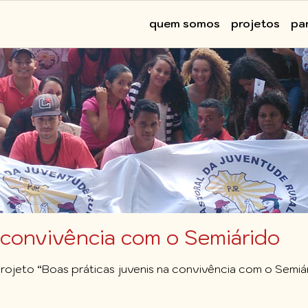
Main
quem somos
projetos
pa
navigation
a convivência com o Semiárido
rojeto “Boas práticas juvenis na convivência com o Semi