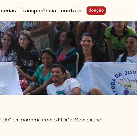
rcerias
transparência
contato
doação
árido” em parceria com o FIDA e Semear, no