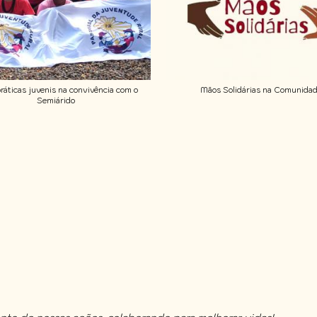
ráticas juvenis na convivência com o
Mãos Solidárias na Comunida
Semiárido