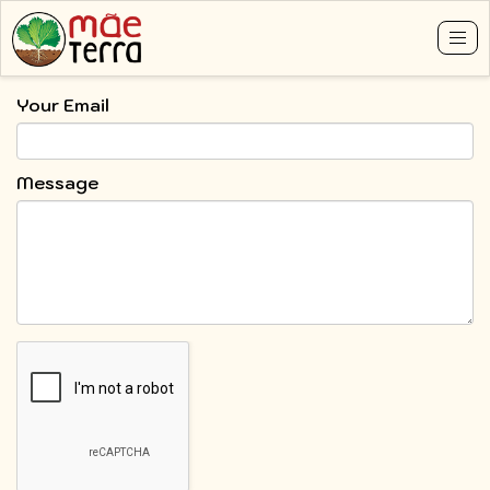
Tog
nav
Skip
Your Email
to
main
content
Message