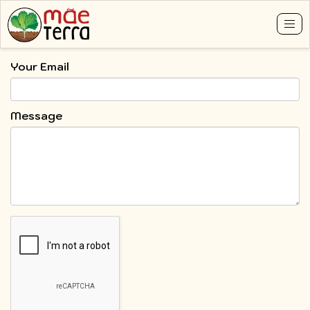
Tog
nav
Skip
Your Email
to
main
content
Message